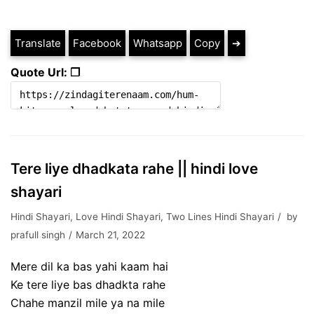
Translate
Facebook
Whatsapp
Copy
➔
Quote Url: ❐
Tere liye dhadkata rahe || hindi love
shayari
Hindi Shayari
,
Love Hindi Shayari
,
Two Lines Hindi Shayari
by
prafull singh
March 21, 2022
Mere dil ka bas yahi kaam hai
Ke tere liye bas dhadkta rahe
Chahe manzil mile ya na mile