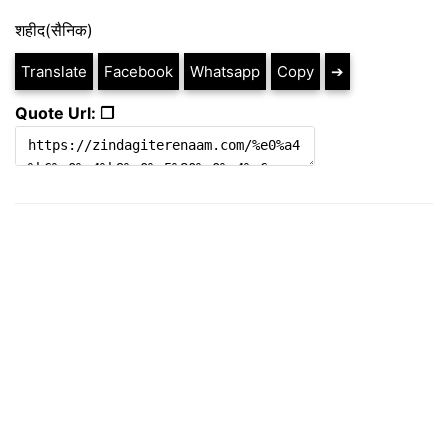
शहीद(सैनिक)
Translate
Facebook
Whatsapp
Copy
➔
Quote Url: ❐