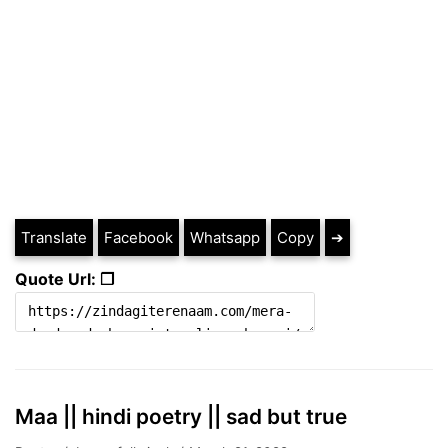
Translate
Facebook
Whatsapp
Copy
➔
Quote Url: ❐
Maa || hindi poetry || sad but true