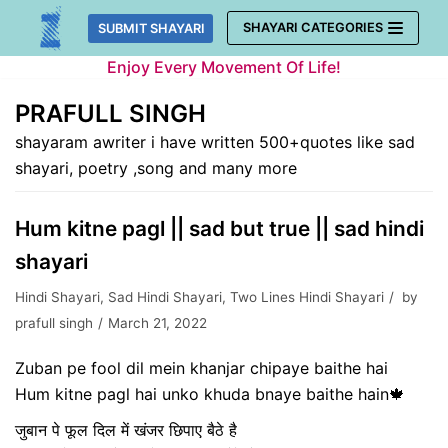
Skip
SHAYARI CATEGORIES
SUBMIT SHAYARI
to
Enjoy Every Movement Of Life!
content
PRAFULL SINGH
shayaram awriter i have written 500+quotes like sad
shayari, poetry ,song and many more
Hum kitne pagl || sad but true || sad hindi
shayari
Hindi Shayari
,
Sad Hindi Shayari
,
Two Lines Hindi Shayari
by
prafull singh
March 21, 2022
Zuban pe fool dil mein khanjar chipaye baithe hai
Hum kitne pagl hai unko khuda bnaye baithe hain🍁
जुबान पे फूल दिल में खंजर छिपाए बैठे है