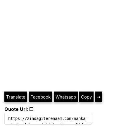
Translate
Facebook
Whatsapp
Copy
➔
Quote Url: ❐