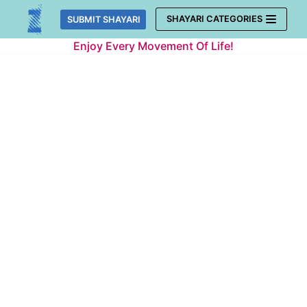
Skip
SHAYARI CATEGORIES
SUBMIT SHAYARI
to
Enjoy Every Movement Of Life!
content