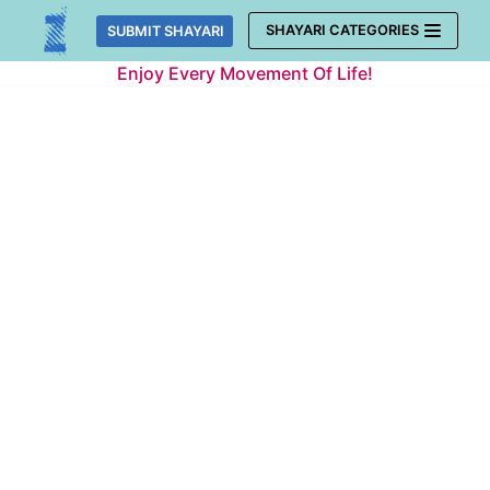
Skip
SHAYARI CATEGORIES
SUBMIT SHAYARI
to
Enjoy Every Movement Of Life!
content