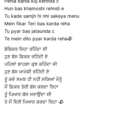
Pehla bahla kuj kehnda c
Hun bas khamoshi rehndi e
Tu kade samjh hi nhi sakeya menu
Mein fikar Teri bas karda reha
Tu pyar bas jataunda c
Te mein dilo pyar karda reha🥀
ਬੇਫਿਕਰ ਜਿਹਾ ਰਹਿੰਦਾ ਸੀ
ਹੁਣ ਬੱਸ ਫ਼ਿਕਰ ਰਹਿੰਦੀ ਏ
ਪਹਿਲਾਂ ਬਾਹਲ਼ਾ ਕੁਝ ਕਹਿੰਦਾ ਸੀ
ਹੁਣ ਬੱਸ ਖਾਮੋਸ਼ੀ ਰਹਿੰਦੀ ਏ
ਤੂੰ ਕਦੇ ਸਮਝ ਹੀ ਨਹੀਂ ਸਕਿਆਂ ਮੈਨੂੰ
ਮੈਂ ਫ਼ਿਕਰ ਤੇਰੀ ਬੱਸ ਕਰਦਾ ਰਿਹਾ
ਤੂੰ ਪਿਆਰ ਬੱਸ ਜਤਾਉਂਦਾ ਸੀ
ਤੇ ਮੈਂ ਦਿਲੋਂ ਪਿਆਰ ਕਰਦਾ ਰਿਹਾ 🥀