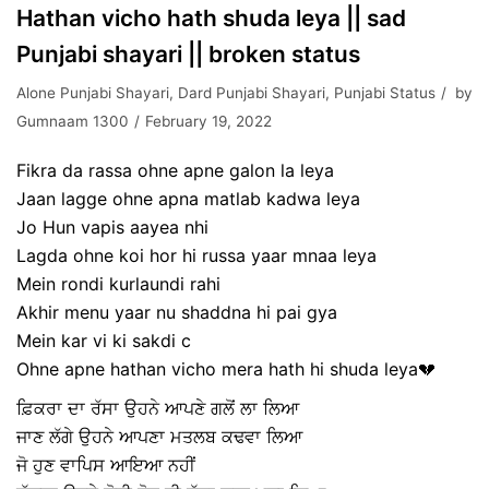
Hathan vicho hath shuda leya || sad
Punjabi shayari || broken status
Alone Punjabi Shayari
,
Dard Punjabi Shayari
,
Punjabi Status
by
Gumnaam 1300
February 19, 2022
Fikra da rassa ohne apne galon la leya
Jaan lagge ohne apna matlab kadwa leya
Jo Hun vapis aayea nhi
Lagda ohne koi hor hi russa yaar mnaa leya
Mein rondi kurlaundi rahi
Akhir menu yaar nu shaddna hi pai gya
Mein kar vi ki sakdi c
Ohne apne hathan vicho mera hath hi shuda leya💔
ਫ਼ਿਕਰਾ ਦਾ ਰੱਸਾ ਉਹਨੇ ਆਪਣੇ ਗਲੋਂ ਲਾ ਲਿਆ
ਜਾਣ ਲੱਗੇ ਉਹਨੇ ਆਪਣਾ ਮਤਲਬ ਕਢਵਾ ਲਿਆ
ਜੋ ਹੁਣ ਵਾਪਿਸ ਆਇਆ ਨਹੀਂ