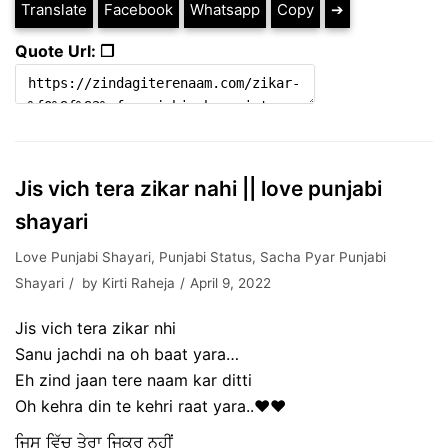
Translate
Facebook
Whatsapp
Copy
➔
Quote Url: ❐
Jis vich tera zikar nahi || love punjabi
shayari
Love Punjabi Shayari
,
Punjabi Status
,
Sacha Pyar Punjabi
Shayari
by
Kirti Raheja
April 9, 2022
Jis vich tera zikar nhi
Sanu jachdi na oh baat yara…
Eh zind jaan tere naam kar ditti
Oh kehra din te kehri raat yara..❤️❤️
ਜਿਸ ਵਿੱਚ ਤੇਰਾ ਜਿਕਰ ਨਹੀਂ