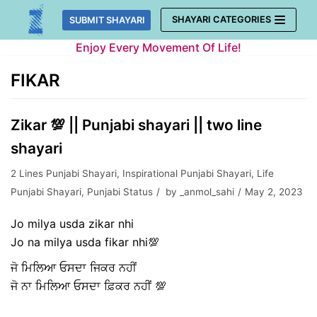
Skip
SHAYARI CATEGORIES
SUBMIT SHAYARI
to
Enjoy Every Movement Of Life!
content
FIKAR
Zikar 💯 || Punjabi shayari || two line
shayari
2 Lines Punjabi Shayari
,
Inspirational Punjabi Shayari
,
Life
Punjabi Shayari
,
Punjabi Status
by
_anmol_sahi
May 2, 2023
Jo milya usda zikar nhi
Jo na milya usda fikar nhi💯
ਜੋ ਮਿਲਿਆ ਓਸਦਾ ਜਿਕਰ ਨਹੀਂ
ਜੋ ਨਾ ਮਿਲਿਆ ਓਸਦਾ ਫ਼ਿਕਰ ਨਹੀਂ 💯