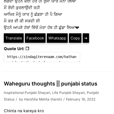
ਲੱਗਦਾ ਉਹਨੇ ਕੋਈ ਹੋਰ ਹੀ ਰੁੱਸਾ ਯਾਰ ਮਨਾ ਲਿਆ
ਮੈਂ ਰੋਂਦੀ ਕੁਰਲਾਉਂਦੀ ਰਹੀ
ਆਖਿਰ ਮੈਨੂੰ ਯਾਰ ਨੂੰ ਛੱਡਣਾ ਹੀ ਪੈ ਗਿਆ
ਮੈ ਕਰ ਵੀ ਕੀ ਸਕਦੀ ਸੀ
ਉਹਨੇ ਆਪਣੇ ਹੱਥਾਂ ਵਿੱਚੋਂ ਮੇਰਾ ਹੱਥ ਹੀ ਛੁੱਡਾ ਲਿਆ💔
Translate
Facebook
Whatsapp
Copy
➔
Quote Url: ❐
Waheguru thoughts || punjabi status
Inspirational Punjabi Shayari
,
Life Punjabi Shayari
,
Punjabi
Status
by
Harshita Mehta (harsh)
February 16, 2022
Chinta na kareya kro