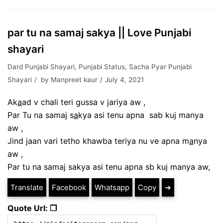
par tu na samaj sakya || Love Punjabi
shayari
Dard Punjabi Shayari
,
Punjabi Status
,
Sacha Pyar Punjabi
Shayari
by
Manpreet kaur
July 4, 2021
Ak
a
ad v chali teri gussa v jariya aw ,
Par Tu na samaj s
a
kya asi tenu apna sab kuj manya
aw ,
Jind jaan vari tetho khawba teriya nu ve apna m
a
nya
aw ,
Par tu na samaj sakya asi tenu apna sb kuj manya aw,
Translate
Facebook
Whatsapp
Copy
➔
Quote Url: ❐