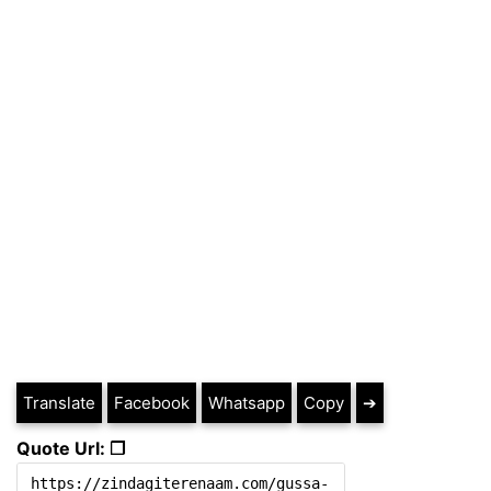
Translate
Facebook
Whatsapp
Copy
➔
Quote Url: ❐