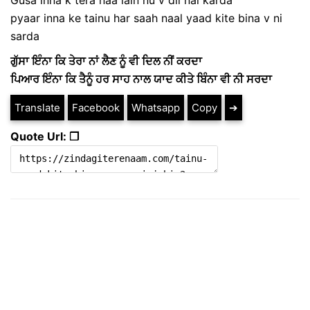
Gusa inna k tera naa lain nu v dil nai karda
pyaar inna ke tainu har saah naal yaad kite bina v ni
sarda
ਗੁੱਸਾ ਇੰਨਾ ਕਿ ਤੇਰਾ ਨਾਂ ਲੈਣ ਨੂੰ ਵੀ ਦਿਲ ਨੀਂ ਕਰਦਾ
ਪਿਆਰ ਇੰਨਾ ਕਿ ਤੈਨੂੰ ਹਰ ਸਾਹ ਨਾਲ ਯਾਦ ਕੀਤੇ ਬਿੰਨਾ ਵੀ ਨੀ ਸਰਦਾ
Translate
Facebook
Whatsapp
Copy
➔
Quote Url: ❐