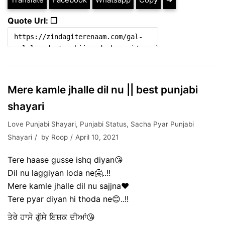
Quote Url: ❐
Mere kamle jhalle dil nu || best punjabi
shayari
Love Punjabi Shayari
,
Punjabi Status
,
Sacha Pyar Punjabi
Shayari
by
Roop
April 10, 2021
Tere haase gusse ishq diyan😘
Dil nu laggiyan loda ne🤗..!!
Mere kamle jhalle dil nu sajjna❤️
Tere pyar diyan hi thoda ne😊..!!
ਤੇਰੇ ਹਾਸੇ ਗੁੱਸੇ ਇਸ਼ਕ ਦੀਆਂ😘