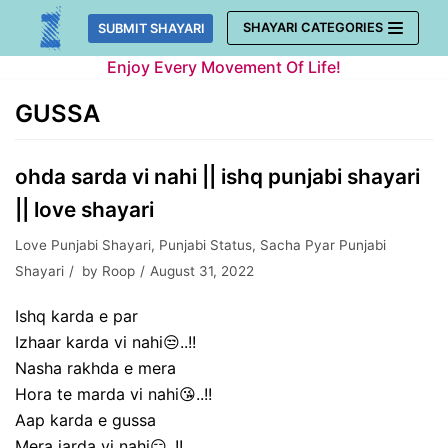
Skip
SHAYARI CATEGORIES
SUBMIT SHAYARI
to
Enjoy Every Movement Of Life!
content
GUSSA
ohda sarda vi nahi || ishq punjabi shayari
|| love shayari
Love Punjabi Shayari
,
Punjabi Status
,
Sacha Pyar Punjabi
Shayari
by
Roop
August 31, 2022
Ishq karda e par
Izhaar karda vi nahi😒..!!
Nasha rakhda e mera
Hora te marda vi nahi😘..!!
Aap karda e gussa
Mera jarda vi nahi😏..!!