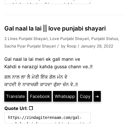
Gal naal la lai || love punjabi shayari
2 Lines Punjabi Shayari
,
Love Punjabi Shayari
,
Punjabi Status
,
Sacha Pyar Punjabi Shayari
by
Roop
January 29, 2022
Gal naal la lai meri ek gall mann ve
Kahdi e narazgi kahda gussa chann ve..!!
ਗਲ ਨਾਲ ਲਾ ਲੈ ਮੇਰੀ ਇੱਕ ਗੱਲ ਮੰਨ ਵੇ
ਕਾਹਦੀ ਏ ਨਾਰਾਜ਼ਗੀ ਕਾਹਦਾ ਗੁੱਸਾ ਚੰਨ ਵੇ..!!
Translate
Facebook
Whatsapp
Copy
➔
Quote Url: ❐