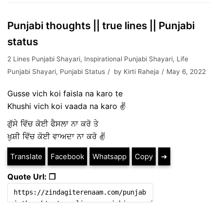
Punjabi thoughts || true lines || Punjabi
status
2 Lines Punjabi Shayari
,
Inspirational Punjabi Shayari
,
Life
Punjabi Shayari
,
Punjabi Status
by
Kirti Raheja
May 6, 2022
Gusse vich koi faisla na karo te
Khushi vich koi vaada na karo ✌️
ਗੁੱਸੇ ਵਿੱਚ ਕੋਈ ਫੈਸਲਾ ਨਾ ਕਰੋ ਤੇ
ਖੁਸ਼ੀ ਵਿੱਚ ਕੋਈ ਵਾਅਦਾ ਨਾ ਕਰੋ ✌️
Translate
Facebook
Whatsapp
Copy
➔
Quote Url: ❐