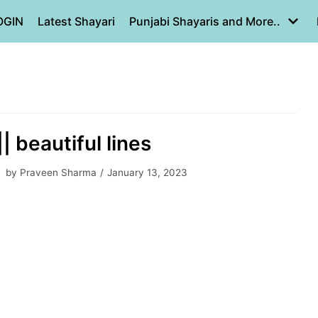
OGIN
Latest Shayari
Punjabi Shayaris and More..
|| beautiful lines
by
Praveen Sharma
January 13, 2023