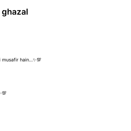
r ghazal
hi musafir hain…✨💯
…✨💯