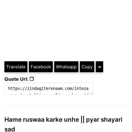
Translate
Facebook
Whatsapp
Copy
➔
Quote Url: ❐
Hame ruswaa karke unhe || pyar shayari
sad