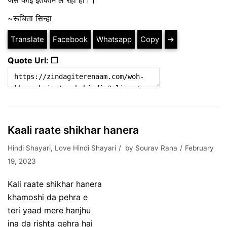
जैसे कोई इंतकाम ले रहा हो।।
~रूचिता सिन्हा
Translate
Facebook
Whatsapp
Copy
➔
Quote Url: ❐
Kaali raate shikhar hanera
Hindi Shayari
,
Love Hindi Shayari
by
Sourav Rana
February
19, 2023
Kali raate shikhar hanera
khamoshi da pehra e
teri yaad mere hanjhu
ina da rishta gehra hai