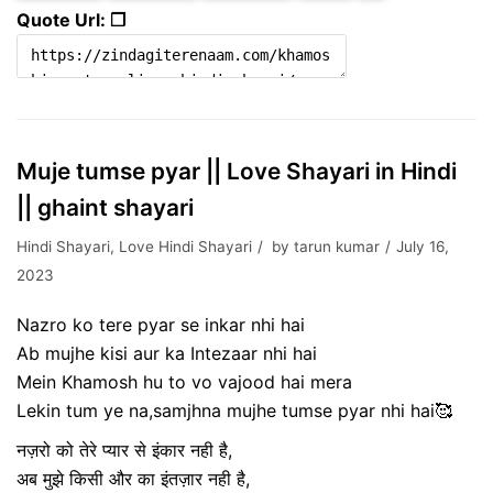
Quote Url: ❐
Muje tumse pyar || Love Shayari in Hindi
|| ghaint shayari
Hindi Shayari
,
Love Hindi Shayari
by
tarun kumar
July 16,
2023
Nazro ko tere pyar se inkar nhi hai
Ab mujhe kisi aur ka Intezaar nhi hai
Mein Khamosh hu to vo vajood hai mera
Lekin tum ye na,samjhna mujhe tumse pyar nhi hai🥰
नज़रो को तेरे प्यार से इंकार नही है,
अब मुझे किसी और का इंतज़ार नही है,