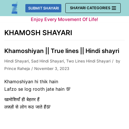
Skip
SHAYARI CATEGORIES
SUBMIT SHAYARI
to
Enjoy Every Movement Of Life!
content
KHAMOSH SHAYARI
Khamoshiyan || True lines || Hindi shayri
Hindi Shayari
,
Sad Hindi Shayari
,
Two Lines Hindi Shayari
by
Prince Raheja
November 3, 2023
Khamoshiyan hi thik hain
Lafzo se log rooth jate hain 💯
खामोशियाँ ही बेहतर हैं
लफ़्ज़ों से लोग रूठ जाते हैं💯