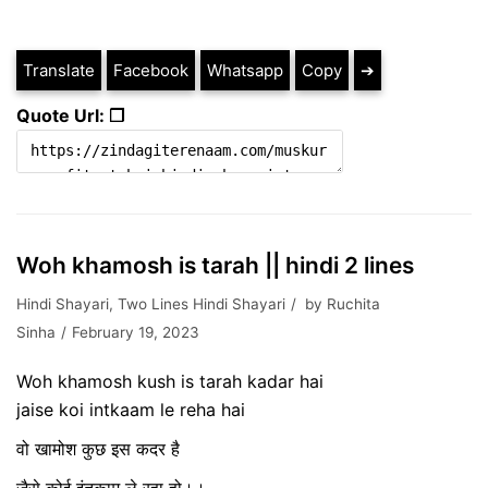
Translate
Facebook
Whatsapp
Copy
➔
Quote Url: ❐
Woh khamosh is tarah || hindi 2 lines
Hindi Shayari
,
Two Lines Hindi Shayari
by
Ruchita
Sinha
February 19, 2023
Woh khamosh kush is tarah kadar hai
jaise koi intkaam le reha hai
वो खामोश कुछ इस कदर है