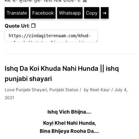
ਜਦੋਂ ਦਾ ਸੁਣਿਆ ਖੁਦਾ ਦਿਲ ਵਿਚ ਰਹਿੰਦਾ ਏ 🎀
Translate
Facebook
Whatsapp
Copy
➔
Quote Url: ❐
Ishq Da Koi Khuda Nahi Hunda || ishq
punjabi shayari
Love Punjabi Shayari
,
Punjabi Status
by
Reet Kaur
July 4,
2021
Ishq Vich Bhijna….
Koyi Khel Nahi Hunda,
Bina Bhijeya Rooha Da….