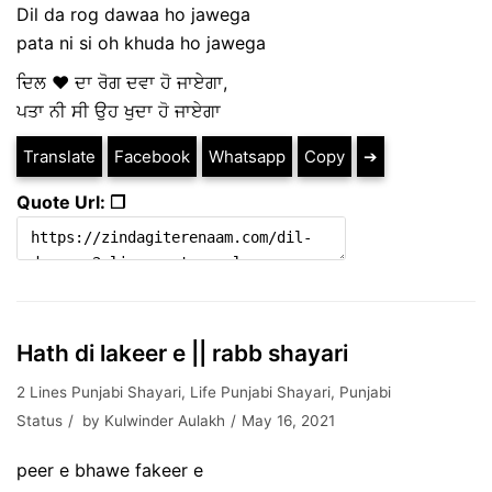
Dil da rog dawaa ho jawega
pata ni si oh khuda ho jawega
ਦਿਲ ❤️ ਦਾ ਰੋਗ ਦਵਾ ਹੋ ਜਾਏਗਾ,
ਪਤਾ ਨੀ ਸੀ ਉਹ ਖੁਦਾ ਹੋ ਜਾਏਗਾ
Translate
Facebook
Whatsapp
Copy
➔
Quote Url: ❐
Hath di lakeer e || rabb shayari
2 Lines Punjabi Shayari
,
Life Punjabi Shayari
,
Punjabi
Status
by
Kulwinder Aulakh
May 16, 2021
peer e bhawe fakeer e