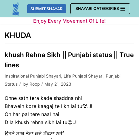
Skip
SHAYARI CATEGORIES
SUBMIT SHAYARI
to
Enjoy Every Movement Of Life!
content
KHUDA
khush Rehna Sikh || Punjabi status || True
lines
Inspirational Punjabi Shayari
,
Life Punjabi Shayari
,
Punjabi
Status
by
Roop
May 21, 2023
Ohne sath tera kade shaddna nhi
Bhawein kore kaagaj te likh lai tu💯..!!
Oh har pal tere naal hai
Dila khush rehna sikh lai tu😊..!!
ਉਹਨੇ ਸਾਥ ਤੇਰਾ ਕਦੇ ਛੱਡਣਾ ਨਹੀਂ