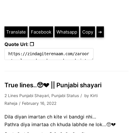
Translate
Facebook
Whatsapp
Copy
➔
Quote Url: ❐
True lines..🥺💔 || Punjabi shayari
2 Lines Punjabi Shayari
,
Punjabi Status
by
Kirti
Raheja
February 16, 2022
Dila diyan imartan ch kite vi bandgi nhi…
Pathra diya imartaa ch khuda labhde ne lok…🥺💔