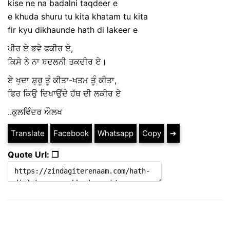
kise ne na badalni taqdeer e
e khuda shuru tu kita khatam tu kita
fir kyu dikhaunde hath di lakeer e
ਪੀਰ ਏ ਭਵੇ ਫਕੀਰ ਏ,
ਕਿਸੇ ਨੇ ਨਾ ਬਦਲਨੀ ਤਕਦੀਰ ਏ।
ਏ ਖੁਦਾ ਸ਼ੁਰੂ ਤੂੰ ਕੀਤਾ-ਖਤਮ ਤੂੰ ਕੀਤਾ,
ਫਿਰ ਕਿਉ ਦਿਖਾਉਂਦੇ ਹੱਥ ਦੀ ਲਕੀਰ ਏ
..ਕੁਲਵਿੰਦਰ ਔਲਖ
Translate
Facebook
Whatsapp
Copy
➔
Quote Url: ❐