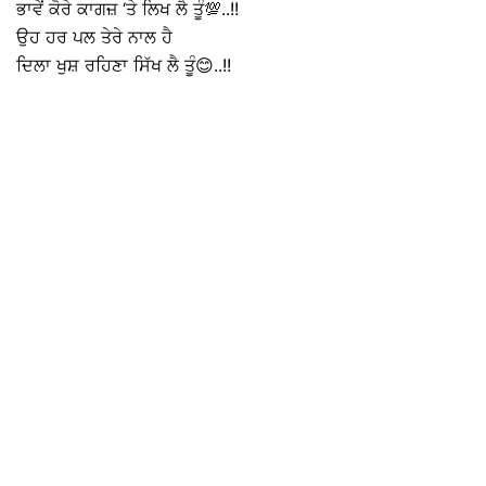
ਭਾਵੇਂ ਕੋਰੇ ਕਾਗਜ਼ ‘ਤੇ ਲਿਖ ਲੈ ਤੂੰ💯..!!
ਉਹ ਹਰ ਪਲ ਤੇਰੇ ਨਾਲ ਹੈ
ਦਿਲਾ ਖੁਸ਼ ਰਹਿਣਾ ਸਿੱਖ ਲੈ ਤੂੰ😊..!!