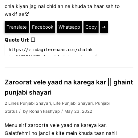
chla kiyan jag nal chldian ne khuda ta haar sah to
wakif ae💯
Translate
Facebook
Whatsapp
Copy
➔
Quote Url: ❐
Zaroorat vele yaad na karega kar || ghaint
punjabi shayari
2 Lines Punjabi Shayari
,
Life Punjabi Shayari
,
Punjabi
Status
by
Rohan kashyap
May 23, 2022
Menu sirf zaroorta vele yaad na kareya kar,
Galatfehmi ho jandi e kite mein khuda taan nahi!