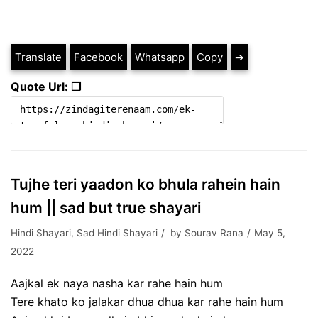
Translate
Facebook
Whatsapp
Copy
➔
Quote Url: ❐
Tujhe teri yaadon ko bhula rahein hain
hum || sad but true shayari
Hindi Shayari
,
Sad Hindi Shayari
by
Sourav Rana
May 5,
2022
Aajkal ek naya nasha kar rahe hain hum
Tere khato ko jalakar dhua dhua kar rahe hain hum