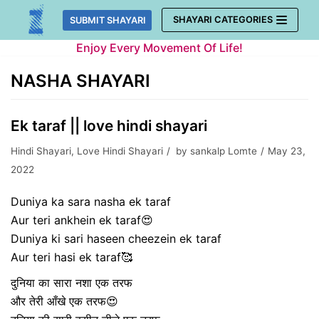
Skip
SHAYARI CATEGORIES
SUBMIT SHAYARI
to
Enjoy Every Movement Of Life!
content
NASHA SHAYARI
Ek taraf || love hindi shayari
Hindi Shayari
,
Love Hindi Shayari
by
sankalp Lomte
May 23,
2022
Duniya ka sara nasha ek taraf
Aur teri ankhein ek taraf😍
Duniya ki sari haseen cheezein ek taraf
Aur teri hasi ek taraf🥰
दुनिया का सारा नशा एक तरफ
और तेरी आँखे एक तरफ😍