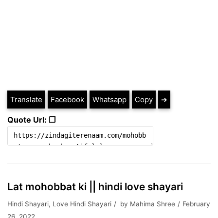
Translate
Facebook
Whatsapp
Copy
➔
Quote Url: ❐
Lat mohobbat ki || hindi love shayari
Hindi Shayari
,
Love Hindi Shayari
by
Mahima Shree
February
26, 2022