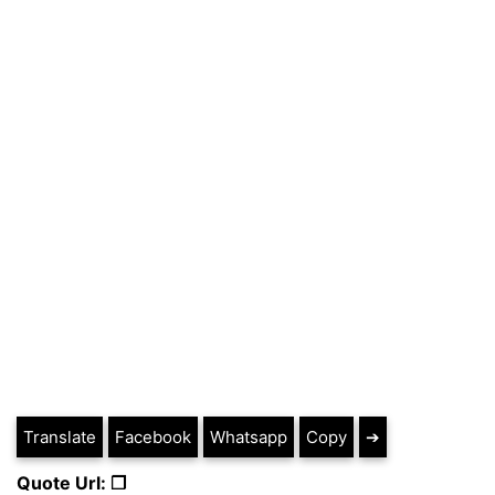
Translate
Facebook
Whatsapp
Copy
➔
Quote Url: ❐