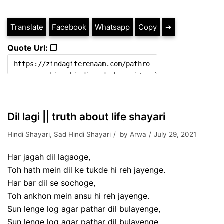
Translate
Facebook
Whatsapp
Copy
➔
Quote Url: ❐
Dil lagi || truth about life shayari
Hindi Shayari
,
Sad Hindi Shayari
by
Arwa
July 29, 2021
Har jagah dil lagaoge,
Toh hath mein dil ke tukde hi reh jayenge.
Har bar dil se sochoge,
Toh ankhon mein ansu hi reh jayenge.
Sun lenge log agar pathar dil bulayenge,
Sun lenge log agar pathar dil bulayenge.