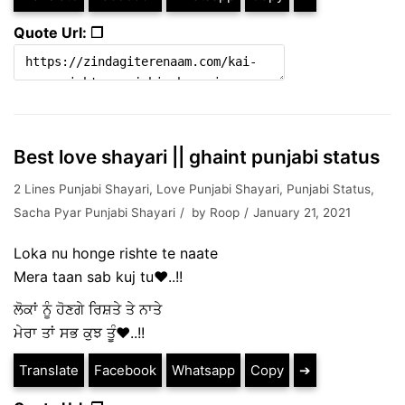
Quote Url: ❐
Best love shayari || ghaint punjabi status
2 Lines Punjabi Shayari
,
Love Punjabi Shayari
,
Punjabi Status
,
Sacha Pyar Punjabi Shayari
by
Roop
January 21, 2021
Loka nu honge rishte te naate
Mera taan sab kuj tu❤️..!!
ਲੋਕਾਂ ਨੂੰ ਹੋਣਗੇ ਰਿਸ਼ਤੇ ਤੇ ਨਾਤੇ
ਮੇਰਾ ਤਾਂ ਸਭ ਕੁਝ ਤੂੰ❤️..!!
Translate
Facebook
Whatsapp
Copy
➔