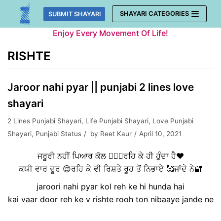
Skip
SHAYARI CATEGORIES
SUBMIT SHAYARI
to
Enjoy Every Movement Of Life!
content
RISHTE
Jaroor nahi pyar || punjabi 2 lines love
shayari
2 Lines Punjabi Shayari
,
Life Punjabi Shayari
,
Love Punjabi
Shayari
,
Punjabi Status
by
Reet Kaur
April 10, 2021
ਜਰੂਰੀ ਨਹੀਂ ਪਿਆਰ ਕੋਲ 👩‍❤️‍👨ਰਹਿ ਕੇ ਹੀ ਹੁੰਦਾ ਹੈ❤️
ਕਯੀ ਵਾਰ ਦੂਰ 😌ਰਹਿ ਕੇ ਵੀ ਰਿਸ਼ਤੇ ਰੂਹ ਤੋਂ ਨਿਭਾਏ 🥰ਜਾਂਦੇ ਨੇ🔐
jaroori nahi pyar kol reh ke hi hunda hai
kai vaar door reh ke v rishte rooh ton nibaaye jande ne