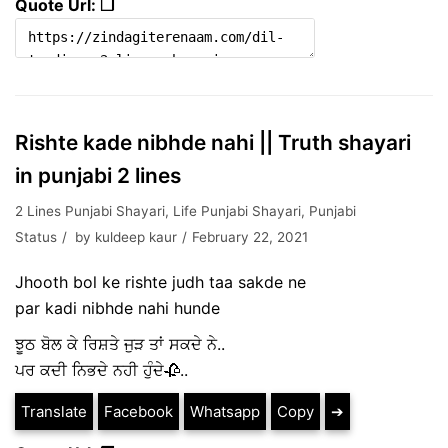
Quote Url: ❐
Rishte kade nibhde nahi || Truth shayari
in punjabi 2 lines
2 Lines Punjabi Shayari
,
Life Punjabi Shayari
,
Punjabi
Status
by
kuldeep kaur
February 22, 2021
Jhooth bol ke rishte judh taa sakde ne
par kadi nibhde nahi hunde
ਝੂਠ ਬੋਲ ਕੇ ਰਿਸ਼ਤੇ ਜੁੜ ਤਾਂ ਸਕਦੇ ਨੇ..
ਪਰ ਕਦੀ ਨਿਭਦੇ ਨਹੀ ਹੁੰਦੇ🥀..
Translate
Facebook
Whatsapp
Copy
➔