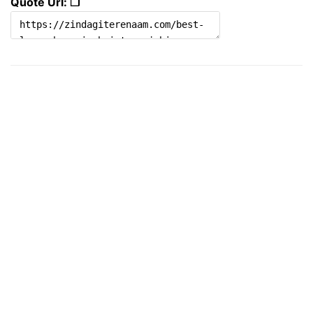
Quote Url: ❐