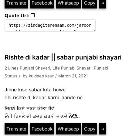
Translate
Facebook
Whatsapp
Copy
➔
Quote Url: ❐
Rishte di kadar || sabar punjabi shayari
2 Lines Punjabi Shayari
,
Life Punjabi Shayari
,
Punjabi
Status
by
kuldeep kaur
March 21, 2021
Jihne kise sabar kita howe
ohi rishte di kadar karni jaande ne
ਜਿਹਨੇ ਕਿਸੇ ਸਬਰ ਕੀਤਾ ਹੋਵੇ,
ਓਹੀ ਰਿਸ਼ਤੇ ਦੀ ਕਦਰ ਕਰਨੀ ਜਾਣਦੇ
ਨੇ🙂..
Translate
Facebook
Whatsapp
Copy
➔