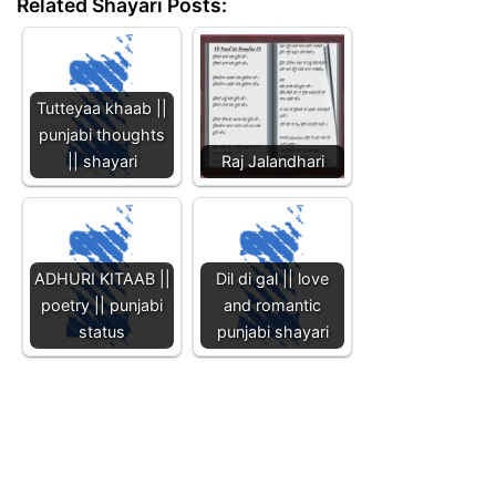
Related Shayari Posts:
Tutteyaa khaab ||
punjabi thoughts
|| shayari
Raj Jalandhari
ADHURI KITAAB ||
Dil di gal || love
poetry || punjabi
and romantic
status
punjabi shayari