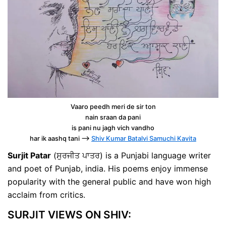
Vaaro peedh meri de sir ton
nain sraan da pani
is pani nu jagh vich vandho
har ik aashq tani —>
Shiv Kumar Batalvi Samuchi Kavita
Surjit Patar
(ਸੁਰਜੀਤ ਪਾਤਰ) is a Punjabi language writer
and poet of Punjab, india. His poems enjoy immense
popularity with the general public and have won high
acclaim from critics.
SURJIT VIEWS ON SHIV: