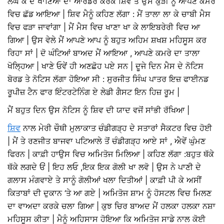
ਲੰਘ ਕੇ ਦੋ ਖਾਣਿਆਂ ਦਾ ਆਰਡਰ ਕਰਕੇ ਸ਼ਿਵ ਤੇ ਉਸ ਕੁੜੀ ਨੂੰ ਆਪਣੇ ਕਮਰੇ
ਵਿਚ ਛੱਡ ਆਇਆ | ਸ਼ਿਵ ਮੈਨੂੰ ਕਹਿਣ ਲੱਗਾ : ਮੈਂ ਤਾਲਾ ਲਾ ਕੇ ਚਾਬੀ ਮੈਸ
ਵਿਚ ਫੜਾ ਜਾਵਾਂਗਾ | ਮੈਂ ਮੈਸ ਵਿਚ ਖਾਣਾ ਖਾ ਕੇ ਲਾਇਬਰੇਰੀ ਵਿਚ ਆ
ਗਿਆ | ਉਸ ਵੇਲੇ ਮੈਂ ਆਪਣੇ ਆਪ ਨੂੰ ਬਹੁਤ ਅਹਿਮ ਸ਼ਖਸ਼ ਮਹਿਸੂਸ ਕਰ
ਰਿਹਾ ਸਾਂ | ਦੋ ਘੰਟਿਆਂ ਬਾਅਦ ਮੈਂ ਆਇਆ , ਆਪਣੇ ਕਮਰੇ ਦਾ ਤਾਲਾ
ਖੋਲ੍ਹਿਆ | ਖਾਣੇ ਓਵੇਂ ਹੀ ਅਣਛੋਹ ਪਏ ਸਨ | ਦੂਜੇ ਦਿਨ ਮੈਸ ਦੇ ਨੋਟਿਸ
ਬੋਰਡ ਤੇ ਨੋਟਿਸ ਲੱਗਾ ਹੋਇਆ ਸੀ : ਸੁਰਜੀਤ ਸਿੰਘ ਪਾਤਰ ਇਜ਼ ਫਾਈਨਡ
ਰੂਪੀਜ਼ ਟੈਨ ਫਾਰ ਇੰਟਰਟੇਨਿੰਗ ਏ ਲੇਡੀ ਗੈਸਟ ਇਨ ਹਿਜ਼ ਰੂਮ |
ਮੈਂ ਬਹੁਤ ਦਿਨ ਉਸ ਨੋਟਿਸ ਨੂੰ ਸ਼ਿਵ ਦੀ ਯਾਦ ਵਜੋਂ ਸਾਂਭੀ ਰੱਖਿਆ |
ਸ਼ਿਵ
ਨਾਲ ਮੇਰੀ ਚੌਥੀ ਮੁਲਾਕਾਤ ਚੰਡੀਗੜ੍ਹ ਦੇ ਸਤਾਰਾਂ ਸੈਕਟਰ ਵਿਚ ਹੋਈ
| ਮੈਂ ਤੇ ਰਣਜੀਤ ਬਾਜਵਾ ਪਟਿਆਲੇ ਤੋਂ ਚੰਡੀਗੜ੍ਹ ਆਏ ਸਾਂ , ਐਵੇਂ ਘੁੰਮਣ
ਫਿਰਨ | ਕਾਫ਼ੀ ਹਾਉਸ ਵਿਚ ਅਮਿਤੋਜ ਮਿਲਿਆ | ਕਹਿਣ ਲੱਗਾ :ਬਹੁਤ ਥੱਕੇ
ਥੱਕੇ ਲਗਦੇ ਓਂ | ਇਹ ਲਓ ,ਇਕ ਇਕ ਗੋਲੀ ਖਾ ਲਵੋ | ਉਸ ਨੇ ਪਾਣੀ ਦੇ
ਗਲਾਸ ਮੰਗਵਾਏ ਤੇ ਸਾਨੂੰ ਗੋਲੀਆਂ ਖਲਾ ਦਿਤੀਆਂ | ਕਾਫ਼ੀ ਪੀ ਕੇ ਅਸੀਂ
ਕਿਤਾਬਾਂ ਦੀ ਦੁਕਾਨ ‘ਤੇ ਆ ਗਏ | ਅਮਿਤੋਜ ਸ਼ਾਮ ਨੂੰ ਹੋਸਟਲ ਵਿਚ ਮਿਲਣ
ਦਾ ਵਾਅਦਾ ਕਰਕੇ ਚਲਾ ਗਿਆ | ਕੁਝ ਚਿਰ ਬਾਅਦ ਮੈਂ ਹਲਕਾ ਹਲਕਾ ਨਸ਼ਾ
ਮਹਿਸੂਸ ਕੀਤਾ | ਮੈਨੂੰ ਅਹਿਸਾਸ ਹੋਇਆ ਕਿ ਅਮਿਤੋਜ ਸਾਡੇ ਨਾਲ ਕੋਈ