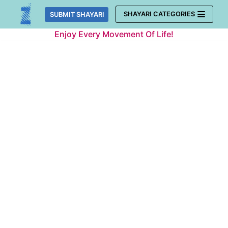
Skip
SHAYARI CATEGORIES
SUBMIT SHAYARI
to
Enjoy Every Movement Of Life!
content