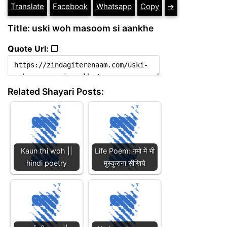
Translate
Facebook
Whatsapp
Copy
➔
Title: uski woh masoom si aankhe
Quote Url: ❐
Related Shayari Posts:
Kaun thi woh ||
Life Poem: गमों में भी
hindi poetry
मुस्कुराना सीखिये