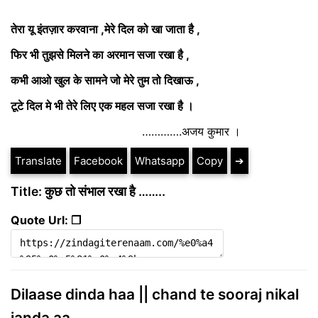
तेरा यू इंतज़ार करवाना
,
मेरे दिल को खा जाता है
,
फिर भी तुझसे मिलने का अरमान सजा रखा है
,
कभी आओ खुल के सामने जो मेरे तुम तो दिखाऊ
,
टूटे दिल मे भी तेरे लिए एक महल सजा रखा है ।
………….अजय कुमार ।
Translate
Facebook
Whatsapp
Copy
➔
Title: कुछ तो संभाल रखा है ……..
Quote Url: ❐
Dilaase dinda haa || chand te sooraj nikal
janda aa