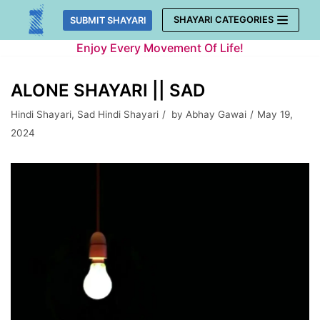
Skip
SHAYARI CATEGORIES
SUBMIT SHAYARI
to
Enjoy Every Movement Of Life!
content
ALONE SHAYARI || SAD
Hindi Shayari
,
Sad Hindi Shayari
by
Abhay Gawai
May 19,
2024