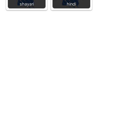
shayari
hindi