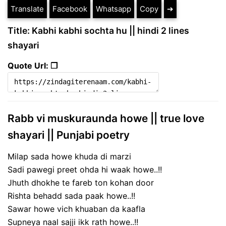
Translate
Facebook
Whatsapp
Copy
➔
Title: Kabhi kabhi sochta hu || hindi 2 lines
shayari
Quote Url: ❐
Rabb vi muskuraunda howe || true love
shayari || Punjabi poetry
Milap sada howe khuda di marzi
Sadi pawegi preet ohda hi waak howe..!!
Jhuth dhokhe te fareb ton kohan door
Rishta behadd sada paak howe..!!
Sawar howe vich khuaban da kaafla
Supneya naal sajji ikk rath howe..!!