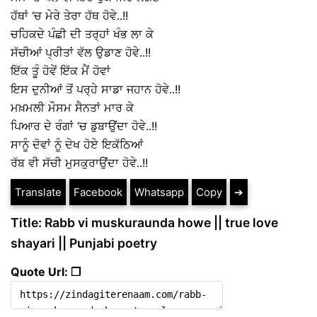
ਹੱਥਾਂ ‘ਚ ਮੇਰੇ ਤੇਰਾ ਹੱਥ ਹੋਵੇ..!!
ਚਹਿਕਦੇ ਪੰਛੀ ਦੀ ਤਰ੍ਹਾਂ ਖੰਭ ਲਾ ਕੇ
ਸੱਚੀਆਂ ਪ੍ਰੀਤਾਂ ਵੱਲ ਉਡਾਣ ਹੋਵੇ..!!
ਇੱਕ ਤੂੰ ਹੋਵੇਂ ਇੱਕ ਮੈਂ ਹੋਵਾਂ
ਇਸ ਦੁਨੀਆਂ ਤੋਂ ਪਰ੍ਹੇ ਸਾਡਾ ਜਹਾਨ ਹੋਵੇ..!!
ਮਖ਼ਮਲੀ ਮੌਸਮ ਸੈਨਤਾਂ ਮਾਰ ਕੇ
ਪਿਆਰ ਦੇ ਰੰਗਾਂ ‘ਚ ਡੁਬਾਉਂਦਾ ਹੋਵੇ..!!
ਸਾਨੂੰ ਦੋਵਾਂ ਨੂੰ ਦੇਖ ਹੋਏ ਇਕੱਠਿਆਂ
ਰੱਬ ਵੀ ਸੱਚੀ ਮੁਸਕੁਰਾਉਂਦਾ ਹੋਵੇ..!!
Translate
Facebook
Whatsapp
Copy
➔
Title: Rabb vi muskuraunda howe || true love
shayari || Punjabi poetry
Quote Url: ❐