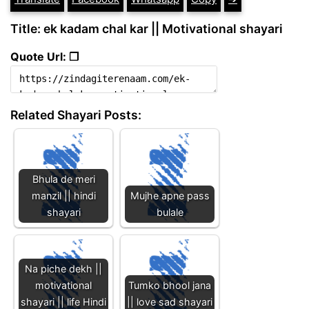
Title: ek kadam chal kar || Motivational shayari
Quote Url: ❐
Related Shayari Posts:
Bhula de meri
manzil || hindi
Mujhe apne pass
shayari
bulale
Na piche dekh ||
motivational
Tumko bhool jana
shayari || life Hindi
|| love sad shayari