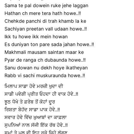
Sama te pal dowein ruke jehe laggan
Hathan ch mere tera hath howe..!!
Chehkde panchi di trah khamb la ke
Sachiyan preetan vall udaan howe..!!
Ikk tu howe ikk mein howan
Es duniyan ton pare sada jahan howe..!!
Makhmali mausam saintan maar ke
Pyar de ranga ch dubaunda howe..!!
Sanu dowan nu dekh hoye ikatheyan
Rabb vi sachi muskuraunda howe..!!
ਮਿਲਾਪ ਸਾਡਾ ਹੋਵੇ ਮਰਜ਼ੀ ਖੁਦਾ ਦੀ
ਸਾਡੀ ਪਵੇਗੀ ਪ੍ਰੀਤ ਓਹਦਾ ਹੀ ਵਾਕ ਹੋਵੇ..!!
ਝੂਠ ਧੋਖੇ ਤੇ ਫ਼ਰੇਬ ਤੋਂ ਕੋਹਾਂ ਦੂਰ
ਰਿਸ਼ਤਾ ਬੇਹੱਦ ਸਾਡਾ ਪਾਕ ਹੋਵੇ..!!
ਸਵਾਰ ਹੋਵੇ ਵਿੱਚ ਖ਼ੁਆਬਾਂ ਦਾ ਕਾਫ਼ਲਾ
ਸੁਪਨਿਆਂ ਨਾਲ ਸੱਜੀ ਇੱਕ ਰੱਥ ਹੋਵੇ..!!
ਸਮਾਂ ਤੇ ਪਲ ਵੀ ਇਹ ਰੁਕੇ ਜਿਹੇ ਲੱਗਣ