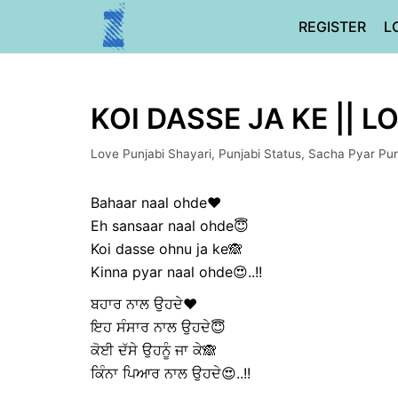
Skip
REGISTER
L
to
content
KOI DASSE JA KE || 
Love Punjabi Shayari
,
Punjabi Status
,
Sacha Pyar Pun
Bahaar naal ohde❤️
Eh sansaar naal ohde😇
Koi dasse ohnu ja ke🙈
Kinna pyar naal ohde😍..!!
ਬਹਾਰ ਨਾਲ ਉਹਦੇ❤️
ਇਹ ਸੰਸਾਰ ਨਾਲ ਉਹਦੇ😇
ਕੋਈ ਦੱਸੇ ਉਹਨੂੰ ਜਾ ਕੇ🙈
ਕਿੰਨਾ ਪਿਆਰ ਨਾਲ ਉਹਦੇ😍..!!