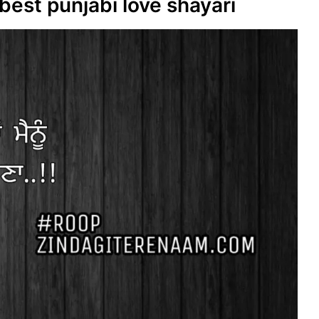
best punjabi love shayari