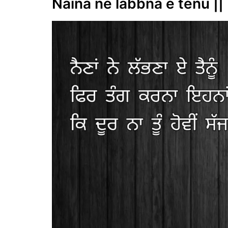
Naina ne labbna e tenu || 