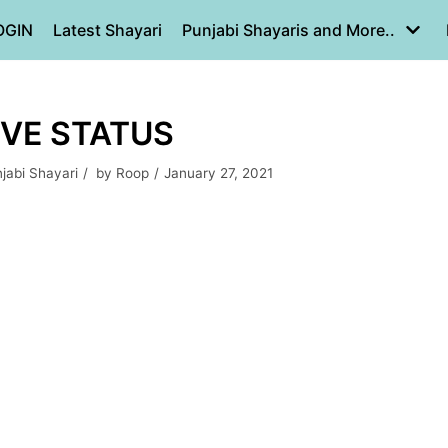
OGIN
Latest Shayari
Punjabi Shayaris and More..
LOVE STATUS
jabi Shayari
by
Roop
January 27, 2021