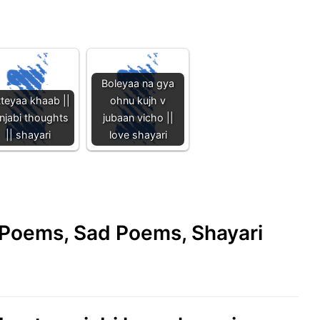
Boleyaa na gya
tteyaa khaab ||
ohnu kujh v
njabi thoughts
jubaan vicho ||
|| shayari
love shayari
e Poems, Sad Poems, Shayari