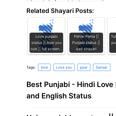
Related Shayari Posts:
Love punjabi
Pehla-Pehla ||
Tu
status || love you
Punjabi status ||
pu
oye || full screen…
sad shayari
Tags:
love
Love you
pyar
Sansar
Best Punjabi - Hindi Lov
and English Status