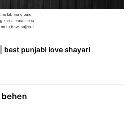
 ne labhna e tenu
ng karna ehna menu
na tu howi sajjna..!!
|| best punjabi love shayari
i behen