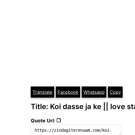
Translate
Facebook
Whatsapp
Copy
Title: Koi dasse ja ke || love s
Quote Url: ❐