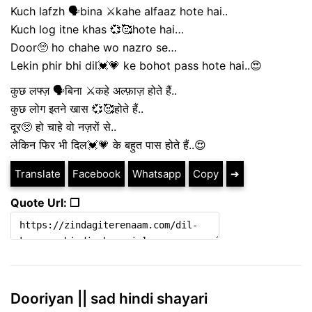
Kuch lafzh 🗣️bina ⚔️kahe alfaaz hote hai..
Kuch log itne khas 💞🥰hote hai…
Door🥺 ho chahe wo nazro se…
Lekin phir bhi dil💓💗 ke bohot pass hote hai..😍
कुछ लफ्ज़ 🗣बिना ⚔कहे अल्फ़ाज़ होते हैं..
कुछ लोग इतने खास 💞🥰होते हैं..
दूर🥺 हो चाहे वो नज़रों से..
लेकिन फिर भी दिल💓💗 के बहुत पास होते हैं..😍
Translate
Facebook
Whatsapp
Copy
➔
Quote Url: ❐
Dooriyan || sad hindi shayari