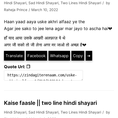
Hindi Shayari
,
Sad Hindi Shayari
,
Two Lines Hindi Shayari
by
Raheja Prince
March 10, 2022
Haan yaad aaya uske akhri alfaaz ye the
Agar jee sako to jee lena agar mar jayo to ascha hai💔
हाँ याद आया उसके आखरी अलफ़ाज़ ये थे
अगर जी सको तो जी लेना अगर मर जाओ तो अच्छा है💔
Translate
Facebook
Whatsapp
Copy
➔
Quote Url: ❐
Kaise faasle || two line hindi shayari
Hindi Shayari
,
Sad Hindi Shayari
,
Two Lines Hindi Shayari
by