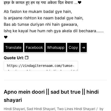
इश्क़ के कायल हुए हम रह गया अकेला दिल बेचारा …❤️
Ab faslon ke mukam badal gye hain,
Is anjaane rishton ke naam badal gye hain,
Bas ab tumse duriyan nhi hain gawaara,
Ishq ke kayal hue hum reh gya akela dil bechaara…….
❤️
Translate
Facebook
Whatsapp
Copy
➔
Quote Url: ❐
Apno mein doori || sad but true || hindi
shayari
Hindi Shayari
,
Sad Hindi Shayari
,
Two Lines Hindi Shayari
by