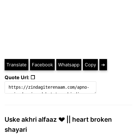
Translate
Facebook
Whatsapp
Copy
➔
Quote Url: ❐
Uske akhri alfaaz 💔 || heart broken
shayari