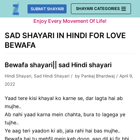
Skip
SHAYARI CATEGORIES
SUBMIT SHAYARI
to
Enjoy Every Movement Of Life!
content
SAD SHAYARI IN HINDI FOR LOVE
BEWAFA
Bewafa shayari|| sad Hindi shayari
Hindi Shayari
,
Sad Hindi Shayari
by
Pankaj Bhardwaj
April 9,
2022
Yaad tere kisi khayal ko karne se, dar lagta hai ab
mujhe..
Ab nahi yaad karna mein chahta, bura to lagega ye
tujhe..
Ye aag teri yaadon ki ab, jala rahi hai bas mujhe..
Bewafa hai tu mehfil mein keh doon, aag dil ki fir bhi