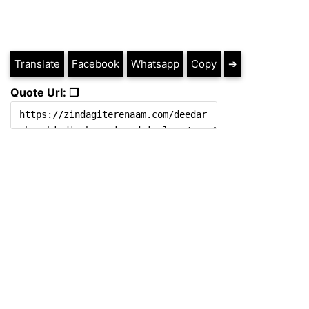
Translate
Facebook
Whatsapp
Copy
➔
Quote Url: ❐