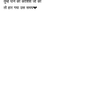
तुम्हे पाने की कोशिश जो की
तो हार गया उस समय💔