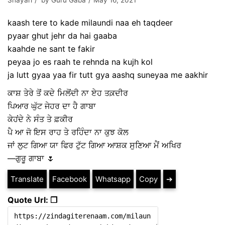
Shayari
by
Guru Gaba
May 16, 2021
kaash tere to kade milaundi naa eh taqdeer
pyaar ghut jehr da hai gaaba
kaahde ne sant te fakir
peyaa jo es raah te rehnda na kujh kol
ja lutt gyaa yaa fir tutt gya aashq suneyaa me aakhir
ਕਾਸ਼ ਤੇਰੇ ਤੋਂ ਕਦੇ‌ ਮਿਲੋਂਦੀ ਨਾ ਏਹ ਤਕ਼ਦੀਰ
ਪਿਆਰ ਘੁੱਟ ਜੇਹਰ ਦਾ ਹੈ ਗਾਬਾ
ਕੇਹਂਦੇ ਨੇ ਸੰਤ ਤੇ ਫ਼ਕੀਰ
ਪੈ ਆ ਜੋ ਇਸ ਰਾਹ ਤੇ ਰਹਿੰਦਾ ਨਾ ਕੁਝ ਕੋਲ
ਜਾਂ ਲੁਟ ਗਿਆ ਯਾ ਫਿਰ ਟੁੱਟ ਗਿਆ ਆਸ਼ਕ ਸੁਣਿਆ ਮੈਂ ਅਖਿਰ
—ਗੁਰੂ ਗਾਬਾ 🌷
Translate
Facebook
Whatsapp
Copy
➔
Quote Url: ❐