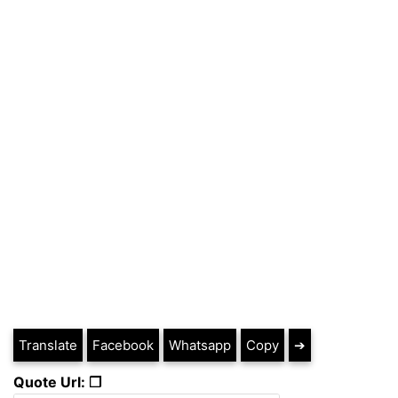
Translate
Facebook
Whatsapp
Copy
➔
Quote Url: ❐