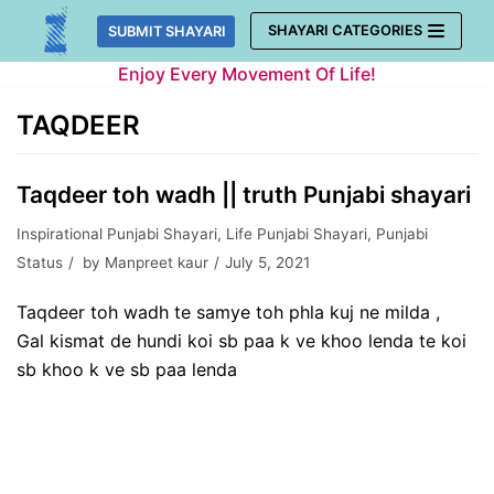
Skip
SHAYARI CATEGORIES
SUBMIT SHAYARI
to
Enjoy Every Movement Of Life!
content
TAQDEER
Taqdeer toh wadh || truth Punjabi shayari
Inspirational Punjabi Shayari
,
Life Punjabi Shayari
,
Punjabi
Status
by
Manpreet kaur
July 5, 2021
Taqdeer toh wadh te samye toh phla kuj ne milda ,
Gal kismat de hundi koi sb paa k ve khoo lenda te koi
sb khoo k ve sb paa lenda