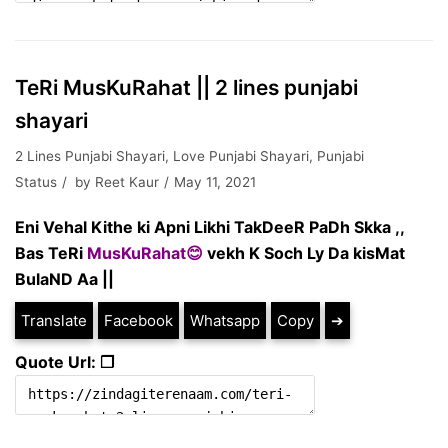
TeRi MusKuRahat || 2 lines punjabi
shayari
2 Lines Punjabi Shayari
,
Love Punjabi Shayari
,
Punjabi
Status
by
Reet Kaur
May 11, 2021
Eni Vehal Kithe ki Apni Likhi TakDeeR PaDh Skka ,,
Bas TeRi
MusKuRahat😊
vekh K Soch Ly Da kisMat
BulaND Aa ||
Translate
Facebook
Whatsapp
Copy
➔
Quote Url: ❐