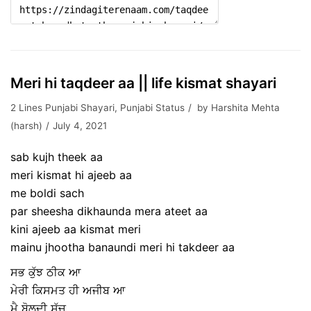
Meri hi taqdeer aa || life kismat shayari
2 Lines Punjabi Shayari
,
Punjabi Status
by
Harshita Mehta
(harsh)
July 4, 2021
sab kujh theek aa
meri kismat hi ajeeb aa
me boldi sach
par sheesha dikhaunda mera ateet aa
kini ajeeb aa kismat meri
mainu jhootha banaundi meri hi takdeer aa
ਸਭ ਕੁੱਝ ਠੀਕ ਆ
ਮੇਰੀ ਕਿਸਮਤ ਹੀ ਅਜੀਬ ਆ
ਮੈ ਬੋਲਦੀ ਸੱਚ