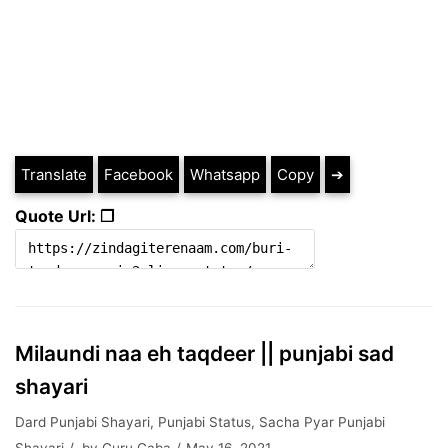
Translate
Facebook
Whatsapp
Copy
➔
Quote Url: ❐
Milaundi naa eh taqdeer || punjabi sad
shayari
Dard Punjabi Shayari
,
Punjabi Status
,
Sacha Pyar Punjabi