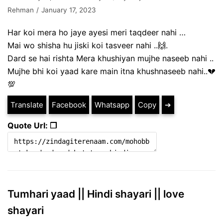
Rehman
January 17, 2023
Har koi mera ho jaye ayesi meri taqdeer nahi …
Mai wo shisha hu jiski koi tasveer nahi ..🙌.
Dard se hai rishta Mera khushiyan mujhe naseeb nahi ..
Mujhe bhi koi yaad kare main itna khushnaseeb nahi..💔
💯
Translate
Facebook
Whatsapp
Copy
➔
Quote Url: ❐
Tumhari yaad || Hindi shayari || love
shayari