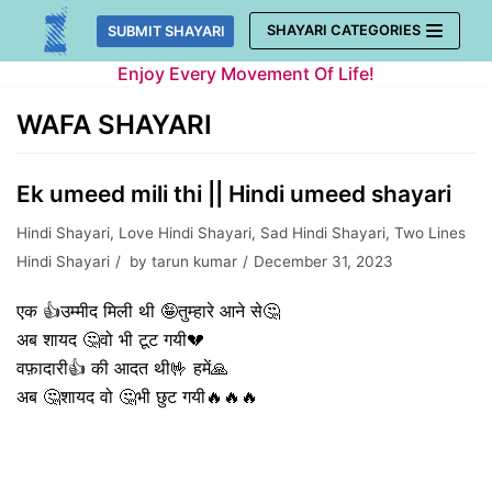
Skip
SHAYARI CATEGORIES
SUBMIT SHAYARI
to
Enjoy Every Movement Of Life!
content
WAFA SHAYARI
Ek umeed mili thi || Hindi umeed shayari
Hindi Shayari
,
Love Hindi Shayari
,
Sad Hindi Shayari
,
Two Lines
Hindi Shayari
by
tarun kumar
December 31, 2023
एक 👍उम्मीद मिली थी 🤪तुम्हारे आने से🤔
अब शायद 🤔वो भी टूट गयी💔
वफ़ादारी👍 की आदत थी🤟 हमें🙏
अब 🤔शायद वो 🤔भी छुट गयी🔥🔥🔥