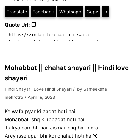
Translate
Facebook
Whatsapp
Copy
➔
Quote Url: ❐
Mohabbat || chahat shayari || Hindi love
shayari
Hindi Shayari
,
Love Hindi Shayari
by
Sameeksha
mehrotra
April 19, 2023
Ke wafa pyar ki aadat hoti hai
Mohabbat ishq ki ibbadat hoti hai
Tu kya samjhti hai. Jismai ishq hai mera
Arey isse upar bhi koi chahat hoti hai🥰