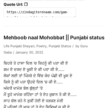
Quote Url: ❐
Mehboob naal Mohobbat || Punjabi status
Life Punjabi Shayari
,
Poetry
,
Punjabi Status
by
Guru
Gaba
January 30, 2022
ਚਿਹਰੇ ਤੇ ਹਾਸਾ ਦਿਲ ‘ਚ ਕਿਹਨੂੰ ਕੀ ਪਤਾ ਕੀ ਏ
ਗਮ ਏ ਦਰਦ ਏ ਖੂਸ਼ੀ ਏ ਕੀ ਪਤਾ ਕੀ ਏ……
ਲੋਕਾਂ ਲਈ ਤਾਂ ਪਿੰਜਰੇ ਦੇ ਵਿੱਚ ਕੇਦ ਪੰਛੀ ਵੀ ਖੂਸ ਏ
ਕਿਸੇ ਨੂੰ ਕੀ ਪਤਾ ਉਹਦੇ ਦਿਲ ‘ਚ ਕੀ ਏ……
ਅੰਦਰੋਂ ਖਾਮੋਸ਼ ਬੋਲ ਬੁੱਲ੍ਹਾਂ ‘ਤੇ
ਮੈਂ ਰੂਹੋ ਖਾਮੋਸ਼ ਰਹਿੰਦਾ ਹਾਂ ਤੇ ਏਹ ਜ਼ੁਬਾਨ ਤੇ ਕੀ ਏ……
ਸਾਹ ਚੱਲ ਰਹੇ ਨੇ ਰੁਕੀਂ ਹੋਈ ਏ ਧੜਕਣ ਮੇਰੀ
ਮੈਂ ਪਹਿਲਾਂ ਹੀ ਖ਼ਾਕ ਹਾਂ ਤੇ ਏਹ ਸਿਵਿਆਂ ਚ ਕੀ ਏ…….