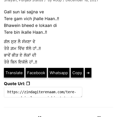
Shayari
,
Punjabi Status
by
Roop
December 18, 2021
Gall sun lai sajjna ve
Tere gam vich jhalle Haan..!!
Bhawein bheed e lokaan di
Tere bin ikalle Haan..!!
ਗੱਲ ਸੁਣ ਲੈ ਸੱਜਣਾ ਵੇ
ਤੇਰੇ ਗ਼ਮ ਵਿੱਚ ਝੱਲੇ ਹਾਂ..!!
ਭਾਵੇਂ ਭੀੜ ਏ ਲੋਕਾਂ ਦੀ
ਤੇਰੇ ਬਿਨ ਇਕੱਲੇ ਹਾਂ..!!
Translate
Facebook
Whatsapp
Copy
➔
Quote Url: ❐