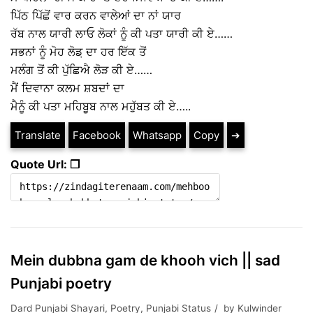
ਪਿੱਠ ਪਿੱਛੋਂ ਵਾਰ ਕਰਨ ਵਾਲੇਆਂ ਦਾ ਨਾਂ ਯਾਰ
ਰੱਬ ਨਾਲ ਯਾਰੀ ਲਾਓ ਲੋਕਾਂ ਨੂੰ ਕੀ ਪਤਾ ਯਾਰੀ ਕੀ ਏ……
ਸਭਨਾਂ ਨੂੰ ਮੋਹ ਲੋਡ਼ ਦਾ ਹਰ ਇੱਕ ਤੋਂ
ਮਲੰਗ ਤੋਂ ਕੀ ਪੁੱਛਿਐ ਲੋੜ ਕੀ ਏ……
ਮੈਂ ਦਿਵਾਨਾ ਕਲਮ ਸ਼ਬਦਾਂ ਦਾ
ਮੈਨੂੰ ਕੀ ਪਤਾ ਮਹਿਬੂਬ ਨਾਲ ਮਹੁੱਬਤ ਕੀ ਏ…..
Translate
Facebook
Whatsapp
Copy
➔
Quote Url: ❐
Mein dubbna gam de khooh vich || sad
Punjabi poetry
Dard Punjabi Shayari
,
Poetry
,
Punjabi Status
by
Kulwinder