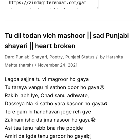
Tu dil todan vich mashoor || sad Punjabi
shayari || heart broken
Dard Punjabi Shayari
,
Poetry
,
Punjabi Status
by
Harshita
Mehta (harsh)
November 24, 2021
Lagda sajjna tu vi magroor ho gaya
Tu tareya vangu hi sathon door ho gaya😢
Rakib labh lye, Chad sanu adhwate,
Dasseya Na ki satho yara kasoor ho gaya🙏
Tere gam hi handhavan joge reh gye
Zakham ishq da jma nasoor ho gaya😓
Asi taa tenu rabb bna rhe poojde
Amiri da lgda tenu garoor ho gaya🙌