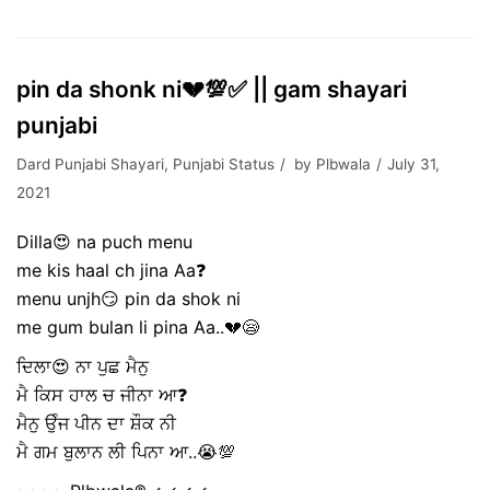
pin da shonk ni💔💯✅ || gam shayari
punjabi
Dard Punjabi Shayari
,
Punjabi Status
by
Plbwala
July 31,
2021
Dilla😍 na puch menu
me kis haal ch jina Aa❓
menu unjh😏 pin da shok ni
me gum bulan li pina Aa..💔😪
ਦਿਲਾ😍 ਨਾ ਪੁਛ ਮੈਨੁ
ਮੈ ਕਿਸ ਹਾਲ ਚ ਜੀਨਾ ਆ❓
ਮੈਨੁ ਉੰਜ ਪੀਨ ਦਾ ਸ਼ੌਕ ਨੀ
ਮੈ ਗਮ ਬੁਲਾਨ ਲੀ ਪਿਨਾ ਆ..😭💯