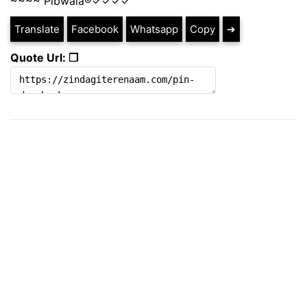
~~~~ Plbwala®️✓✓✓✓
Translate
Facebook
Whatsapp
Copy
➔
Quote Url: ❐