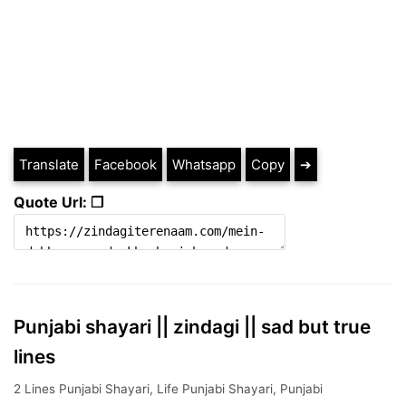
Translate
Facebook
Whatsapp
Copy
➔
Quote Url: ❐
Punjabi shayari || zindagi || sad but true
lines
2 Lines Punjabi Shayari
,
Life Punjabi Shayari
,
Punjabi