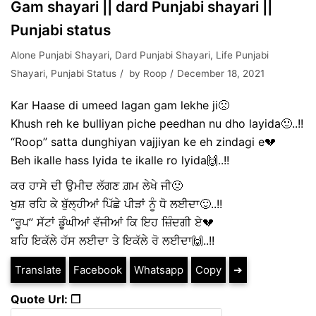
Gam shayari || dard Punjabi shayari ||
Punjabi status
Alone Punjabi Shayari
,
Dard Punjabi Shayari
,
Life Punjabi
Shayari
,
Punjabi Status
by
Roop
December 18, 2021
Kar Haase di umeed lagan gam lekhe ji🙁
Khush reh ke bulliyan piche peedhan nu dho layida🙂..!!
“Roop” satta dunghiyan vajjiyan ke eh zindagi e💔
Beh ikalle hass lyida te ikalle ro lyida🙌..!!
ਕਰ ਹਾਸੇ ਦੀ ਉਮੀਦ ਲੱਗਣ ਗ਼ਮ ਲੇਖੇ ਜੀ🙁
ਖੁਸ਼ ਰਹਿ ਕੇ ਬੁੱਲ੍ਹੀਆਂ ਪਿੱਛੇ ਪੀੜਾਂ ਨੂੰ ਧੋ ਲਈਦਾ🙂..!!
“ਰੂਪ” ਸੱਟਾਂ ਡੂੰਘੀਆਂ ਵੱਜੀਆਂ ਕਿ ਇਹ ਜ਼ਿੰਦਗੀ ਏ💔
ਬਹਿ ਇਕੱਲੇ ਹੱਸ ਲਈਦਾ ਤੇ ਇਕੱਲੇ ਰੋ ਲਈਦਾ🙌..!!
Translate
Facebook
Whatsapp
Copy
➔
Quote Url: ❐