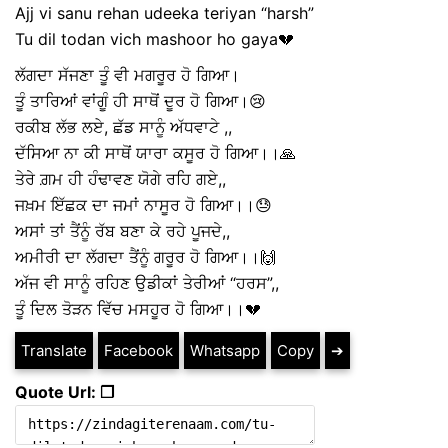
Ajj vi sanu rehan udeeka teriyan “harsh”
Tu dil todan vich mashoor ho gaya💔
ਲੱਗਦਾ ਸੱਜਣਾ ਤੂੰ ਵੀ ਮਗਰੂਰ ਹੋ ਗਿਆ।
ਤੂੰ ਤਾਰਿਆਂ ਵਾਂਗੂੰ ਹੀ ਸਾਥੋਂ ਦੂਰ ਹੋ ਗਿਆ।😢
ਰਕੀਬ ਲੱਭ ਲਏ, ਛੱਡ ਸਾਨੂੰ ਅੱਧਵਾਟੇ ,,
ਦੱਸਿਆ ਨਾ ਕੀ ਸਾਥੋਂ ਯਾਰਾ ਕਸੂਰ ਹੋ ਗਿਆ।।🙏
ਤੇਰੇ ਗ਼ਮ ਹੀ ਹੰਢਾਵਣ ਯੋਗੇ ਰਹਿ ਗਏ,,
ਜਖ਼ਮ ਇੱਛਕ ਦਾ ਜਮਾਂ ਨਾਸੂਰ ਹੋ ਗਿਆ।।😓
ਅਸਾਂ ਤਾਂ ਤੈਂਨੂੰ ਰੱਬ ਬਣਾ ਕੇ ਰਹੇ ਪੂਜਦੇ,,
ਅਮੀਰੀ ਦਾ ਲੱਗਦਾ ਤੈਂਨੂੰ ਗਰੂਰ ਹੋ ਗਿਆ।।🙌
ਅੱਜ ਵੀ ਸਾਨੂੰ ਰਹਿਣ ਉਡੀਕਾਂ ਤੇਰੀਆਂ “ਹਰਸ”,,
ਤੂੰ ਦਿਲ ਤੋੜਨ ਵਿੱਚ ਮਸਹੂਰ ਹੋ ਗਿਆ।।💔
Translate
Facebook
Whatsapp
Copy
➔
Quote Url: ❐