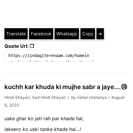
Translate
Facebook
Whatsapp
Copy
➔
Quote Url: ❐
kuchh kar khuda ki mujhe sabr a jaye….😢
Hindi Shayari
,
Sad Hindi Shayari
by
nehal chetariya
August
6, 2023
uske ghar ko jati rah par khade hai,
lakeero ko uski tanke khade hai…!