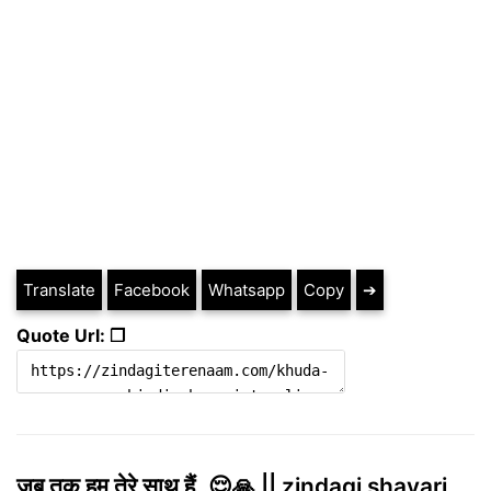
Translate
Facebook
Whatsapp
Copy
➔
Quote Url: ❐
जब तक हम तेरे साथ हैं..😌🙏 || zindagi shayari