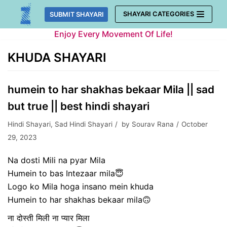
Skip
SHAYARI CATEGORIES
SUBMIT SHAYARI
to
Enjoy Every Movement Of Life!
content
KHUDA SHAYARI
humein to har shakhas bekaar Mila || sad
but true || best hindi shayari
Hindi Shayari
,
Sad Hindi Shayari
by
Sourav Rana
October
29, 2023
Na dosti Mili na pyar Mila
Humein to bas Intezaar mila😇
Logo ko Mila hoga insano mein khuda
Humein to har shakhas bekaar mila🙃
ना दोस्ती मिली ना प्यार मिला