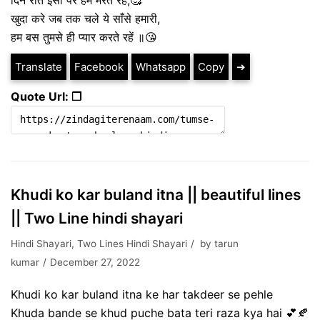
खुदा करे जब तक चले ये साँसे हमारी,
हम बस तुमसे ही प्यार करते रहें ॥😘
Translate
Facebook
Whatsapp
Copy
➔
Quote Url: ❐
Khudi ko kar buland itna || beautiful lines
|| Two Line hindi shayari
Hindi Shayari
,
Two Lines Hindi Shayari
by
tarun
kumar
December 27, 2022
Khudi ko kar buland itna ke har takdeer se pehle
Khuda bande se khud puche bata teri raza kya hai 💕🍂