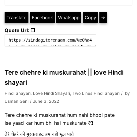
Translate
Facebook
Whatsapp
Copy
➔
Quote Url: ❐
Tere chehre ki muskurahat || love Hindi
shayari
Hindi Shayari
,
Love Hindi Shayari
,
Two Lines Hindi Shayari
by
Usman Gani
June 3, 2022
Tere chehre ki muskurahat hum nahi bhool pate
Ise yaad kar hum bhi hai muskurate 🥰
तेरे चेहरे की मुस्कराहट हम नही भूल पाते