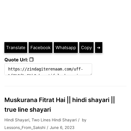
Translate
Facebook
Whatsapp
Copy
➔
Quote Url: ❐
Muskurana Fitrat Hai || hindi shayari ||
true line shayari
Hindi Shayari
,
Two Lines Hindi Shayari
by
Lessons_From_Sakshi
June 6, 2023