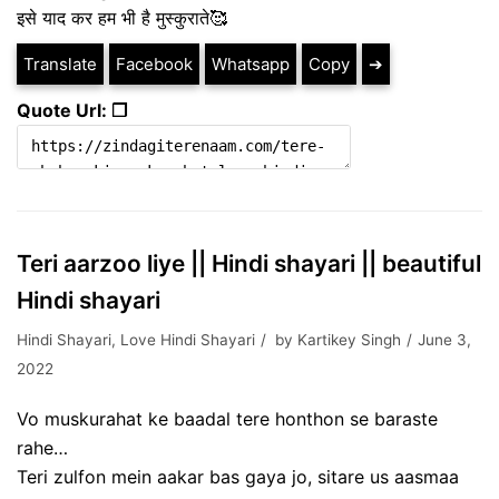
इसे याद कर हम भी है मुस्कुराते🥰
Translate
Facebook
Whatsapp
Copy
➔
Quote Url: ❐
Teri aarzoo liye || Hindi shayari || beautiful
Hindi shayari
Hindi Shayari
,
Love Hindi Shayari
by
Kartikey Singh
June 3,
2022
Vo muskurahat ke baadal tere honthon se baraste
rahe…
Teri zulfon mein aakar bas gaya jo, sitare us aasmaa