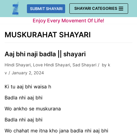
Skip
SHAYARI CATEGORIES
SUBMIT SHAYARI
to
Enjoy Every Movement Of Life!
content
MUSKURAHAT SHAYARI
Aaj bhi naji badla || shayari
Hindi Shayari
,
Love Hindi Shayari
,
Sad Shayari
by
k
v
January 2, 2024
Ki tu aaj bhi waisa h
Badla nhi aaj bhi
Wo ankho se muskurana
Badla nhi aaj bhi
Wo chahat me itna kho jana badla nhi aaj bhi