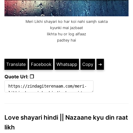
Meri Likhi shayari ko har koi nahi samjh sakta
kyunki mai jazbaat
likhta hu or log alfaaz
padtey hai
Translate
Facebook
Whatsapp
Copy
➔
Quote Url: ❐
Love shayari hindi || Nazaane kyu din raat
likh