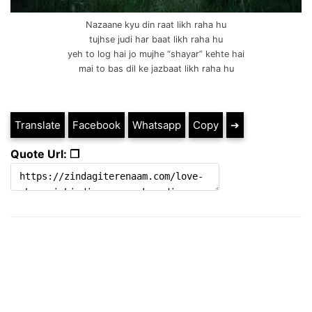
Nazaane kyu din raat likh raha hu
tujhse judi har baat likh raha hu
yeh to log hai jo mujhe “shayar” kehte hai
mai to bas dil ke jazbaat likh raha hu
Translate
Facebook
Whatsapp
Copy
➔
Quote Url: ❐