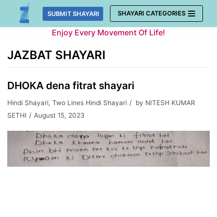
Skip
SHAYARI CATEGORIES
SUBMIT SHAYARI
to
Enjoy Every Movement Of Life!
content
JAZBAT SHAYARI
DHOKA dena fitrat shayari
Hindi Shayari
,
Two Lines Hindi Shayari
by
NITESH KUMAR
SETHI
August 15, 2023