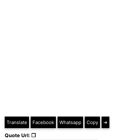
Translate
Facebook
Whatsapp
Copy
➔
Quote Url: ❐