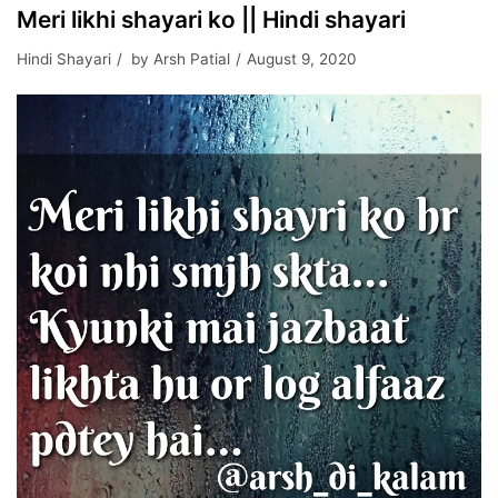
Meri likhi shayari ko || Hindi shayari
Hindi Shayari
by
Arsh Patial
August 9, 2020