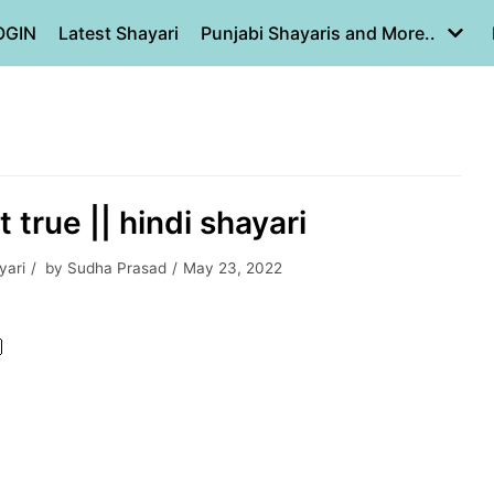
OGIN
Latest Shayari
Punjabi Shayaris and More..
 true || hindi shayari
yari
by
Sudha Prasad
May 23, 2022
