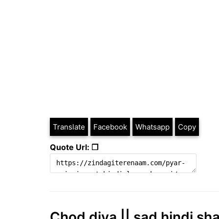
Translate
Facebook
Whatsapp
Copy
Quote Url: ❐
Chod diya || sad hindi sha