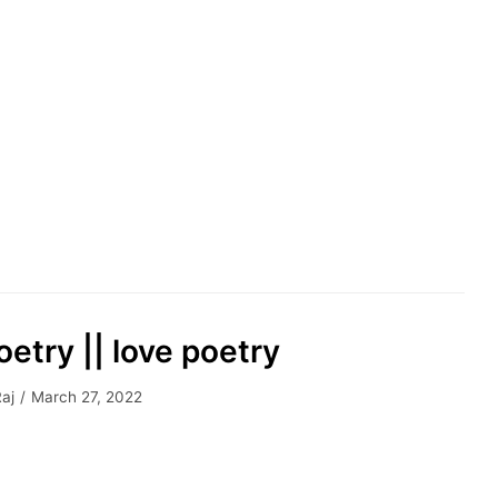
oetry || love poetry
Raj
March 27, 2022