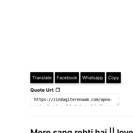
Translate
Facebook
Whatsapp
Copy
Quote Url: ❐
Mere sang rehti hai || lov